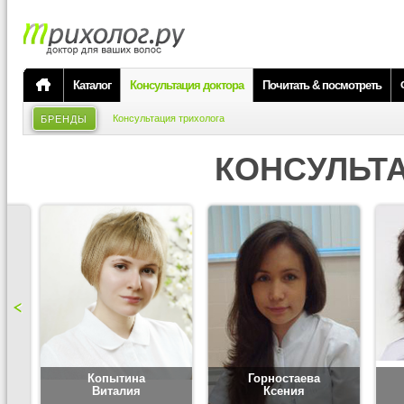
Каталог
Консультация доктора
Почитать & посмотреть
Консультация трихолога
БРЕНДЫ
КОНСУЛЬТ
Копытина
Горностаева
Виталия
Ксения