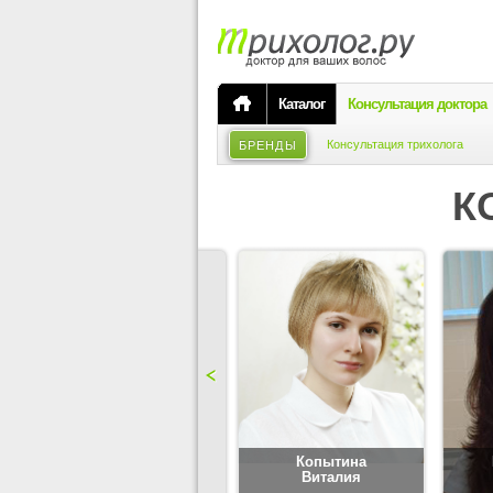
Каталог
Консультация доктора
Консультация трихолога
БРЕНДЫ
К
Карпова
Копытина
Юлия
Виталия