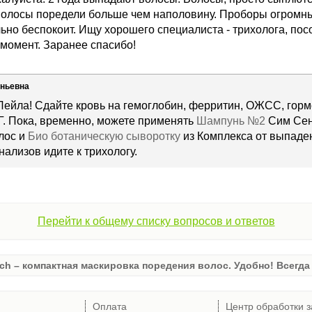
Волосы поредели больше чем наполовину. Проборы огромн
ьно беспокоит. Ищу хорошего специалиста - трихолога, посо
 момент. Заранее спасибо!
еньевна
 Лейла! Сдайте кровь на гемоглобин, ферритин, ОЖСС, го
ТГ. Пока, временно, можете применять
Шампунь №2
Сим Сен
лос и
Био ботаническую сыворотку
из Комплекса от выпаде
нализов идите к трихологу.
Перейти к общему списку вопросов и ответов
ch – компактная маскировка поредения волос. Удобно! Всегда 
Оплата
Центр обработки з