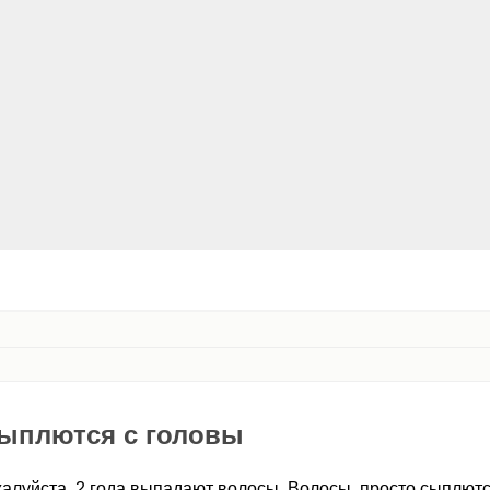
сыплются с головы
алуйста. 2 года выпадают волосы. Волосы, просто сыплютс