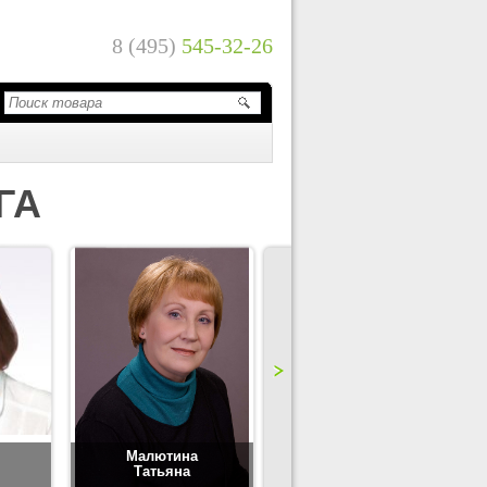
8 (495)
545-32-26
ГА
Малютина
Цимбаленко
Татьяна
Татьяна