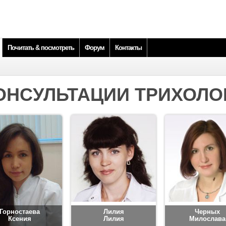
Почитать & посмотреть
Форум
Контакты
ОНСУЛЬТАЦИИ ТРИХОЛО
Горностаева
Лилия
Черных
Ксения
Лилия
Милослава