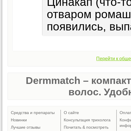
Цинакап (что-т
отваром ромашк
появились, вып
Перейти к обще
Dermmatch – компак
волос. Удобн
Средства и препараты
О сайте
Опла
Новинки
Консультация трихолога
Конф
инфо
Лучшие отзывы
Почитать & посмотреть