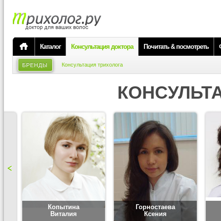
Каталог
Консультация доктора
Почитать & посмотреть
Консультация трихолога
БРЕНДЫ
КОНСУЛЬТ
Копытина
Горностаева
Виталия
Ксения