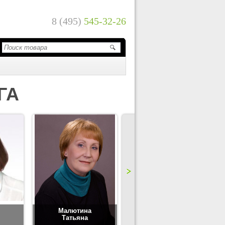
8 (495)
545-32-26
ГА
Малютина
Цимбаленко
Татьяна
Татьяна