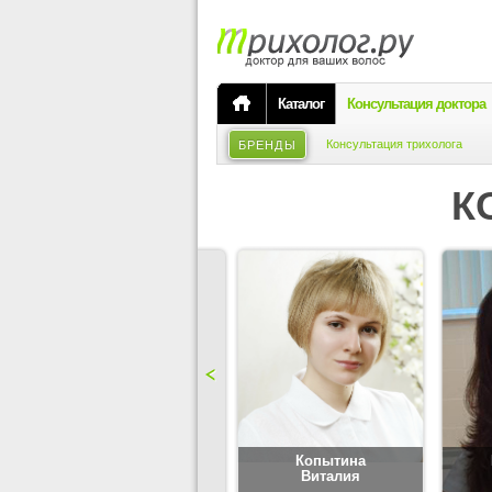
Каталог
Консультация доктора
Консультация трихолога
БРЕНДЫ
К
Карпова
Копытина
Юлия
Виталия