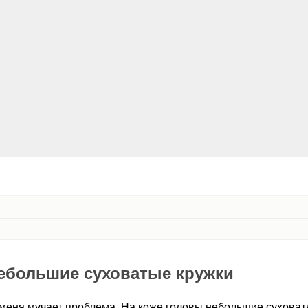
ебольшие суховатые кружки
 меня мучает проблема. На коже головы небольшие суховаты