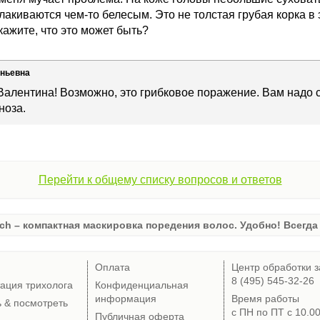
лакиваются чем-то белесым. Это не толстая грубая корка в э
кажите, что это может быть?
еньевна
Валентина! Возможно, это грибковое поражение. Вам надо с
ноза.
Перейти к общему списку вопросов и ответов
ch – компактная маскировка поредения волос. Удобно! Всегда 
Оплата
Центр обработки з
8 (495) 545-32-26
тация трихолога
Конфиденциальная
информация
Время работы
ь & посмотреть
с ПН по ПТ с 10.0
Публичная оферта