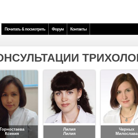
Почитать & посмотреть
Форум
Контакты
ОНСУЛЬТАЦИИ ТРИХОЛО
Горностаева
Лилия
Черных
Ксения
Лилия
Милослава