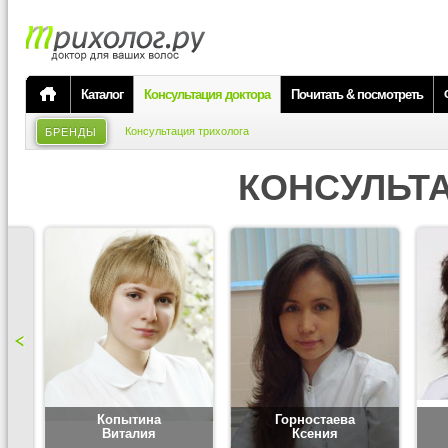
Каталог
Консультация доктора
Почитать & посмотреть
Консультация трихолога
БРЕНДЫ
КОНСУЛЬТ
Копытина
Горностаева
Виталия
Ксения