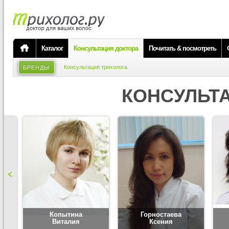
Каталог
Консультация доктора
Почитать & посмотреть
Консультация трихолога
БРЕНДЫ
КОНСУЛЬТ
Копытина
Горностаева
Виталия
Ксения