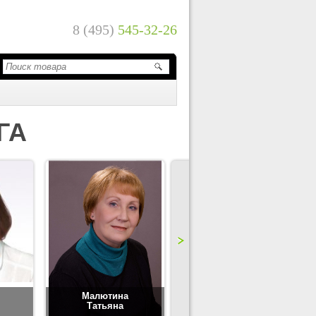
8 (495)
545-32-26
ГА
Малютина
Цимбаленко
Татьяна
Татьяна