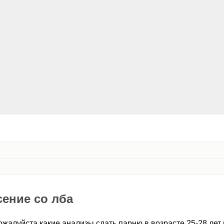
ение со лба
ожалуйста какие анализы сдать парню в возрасте 25-28 лет