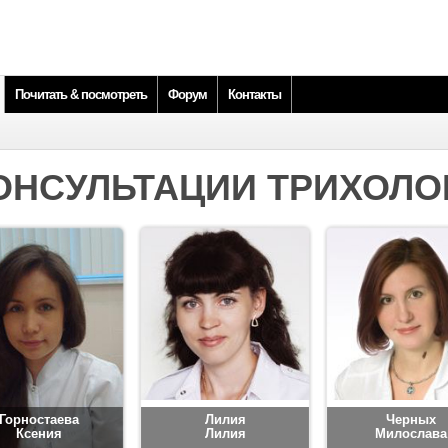
Почитать & посмотреть
Форум
Контакты
ОНСУЛЬТАЦИИ ТРИХОЛО
Горностаева
Лилия
Черных
Ксения
Лилия
Милослава