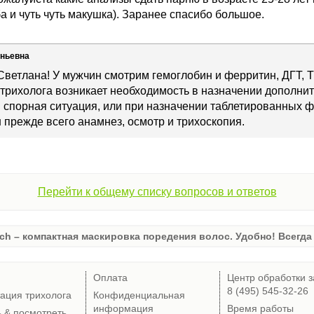
а и чуть чуть макушка). Заранее спасибо большое.
еньевна
Светлана! У мужчин смотрим гемоглобин и ферритин, ДГТ, Т
 трихолога возникает необходимость в назначении дополни
я спорная ситуация, или при назначении таблетированных 
 прежде всего анамнез, осмотр и трихоскопия.
Перейти к общему списку вопросов и ответов
ch – компактная маскировка поредения волос. Удобно! Всегда 
Оплата
Центр обработки з
8 (495) 545-32-26
тация трихолога
Конфиденциальная
информация
Время работы
ь & посмотреть