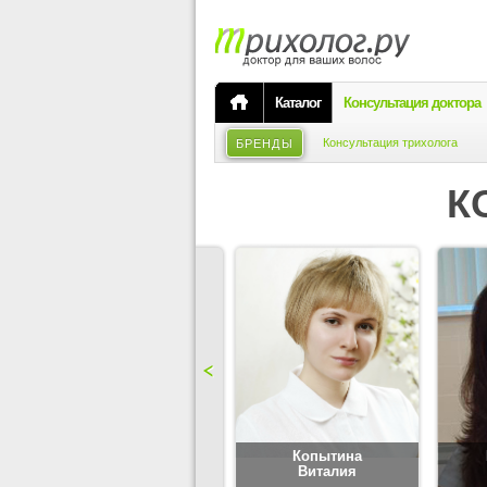
Каталог
Консультация доктора
Консультация трихолога
БРЕНДЫ
К
Карпова
Копытина
Юлия
Виталия