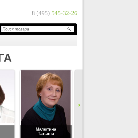
8 (495)
545-32-26
ГА
Малютина
Цимбаленко
Татьяна
Татьяна