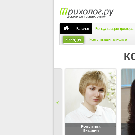
Каталог
Консультация доктора
Консультация трихолога
БРЕНДЫ
К
Карпова
Копытина
Юлия
Виталия