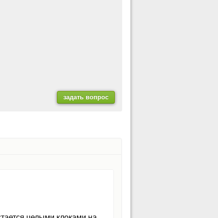
стается целыми клоками на