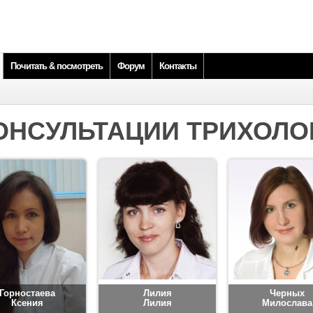
Почитать & посмотреть
Форум
Контакты
ОНСУЛЬТАЦИИ ТРИХОЛО
Горностаева
Лилия
Черных
Ксения
Лилия
Милослава