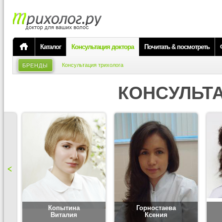
Каталог
Консультация доктора
Почитать & посмотреть
Консультация трихолога
БРЕНДЫ
КОНСУЛЬТ
Копытина
Горностаева
Виталия
Ксения