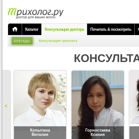
Каталог
Консультация доктора
Почитать & посмотреть
Консультация трихолога
БРЕНДЫ
КОНСУЛЬТ
Копытина
Горностаева
Виталия
Ксения