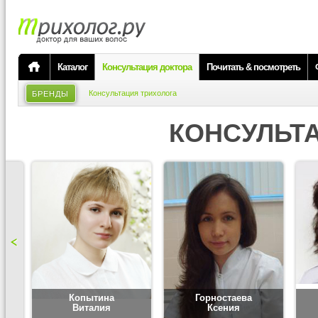
Каталог
Консультация доктора
Почитать & посмотреть
Консультация трихолога
БРЕНДЫ
КОНСУЛЬТ
Копытина
Горностаева
Виталия
Ксения