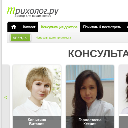
Каталог
Консультация доктора
Почитать & посмотреть
Консультация трихолога
БРЕНДЫ
КОНСУЛЬТ
Копытина
Горностаева
Виталия
Ксения