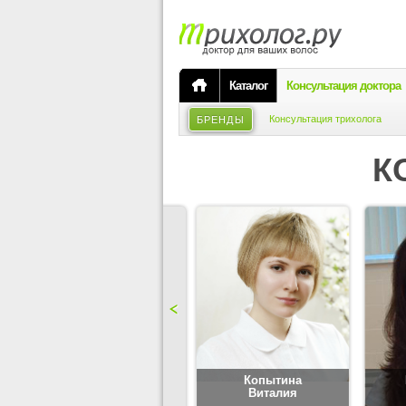
Каталог
Консультация доктора
Консультация трихолога
БРЕНДЫ
К
Карпова
Копытина
Юлия
Виталия