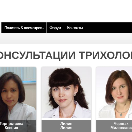
Почитать & посмотреть
Форум
Контакты
ОНСУЛЬТАЦИИ ТРИХОЛО
Горностаева
Лилия
Черных
Ксения
Лилия
Милослава