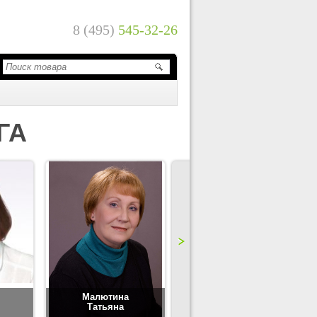
8 (495)
545-32-26
ГА
Малютина
Цимбаленко
Татьяна
Татьяна