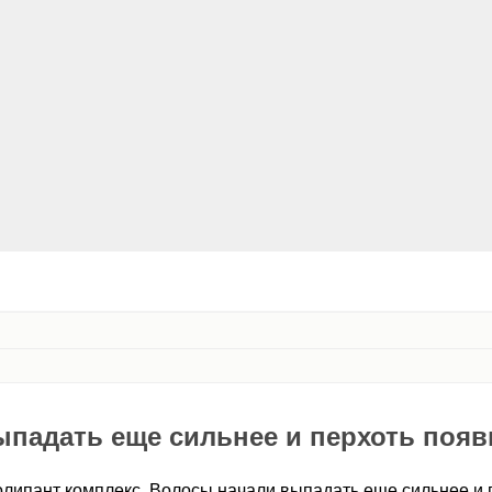
падать еще сильнее и перхоть появ
олипант комплекс. Волосы начали выпадать еще сильнее и 