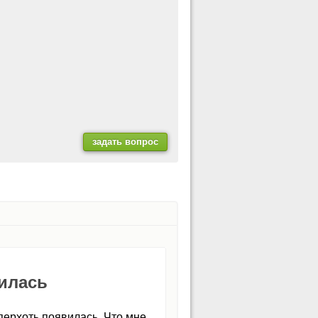
илась
перхоть появилась. Что мне