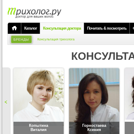
Каталог
Консультация доктора
Почитать & посмотреть
Консультация трихолога
БРЕНДЫ
КОНСУЛЬТ
Копытина
Горностаева
Виталия
Ксения