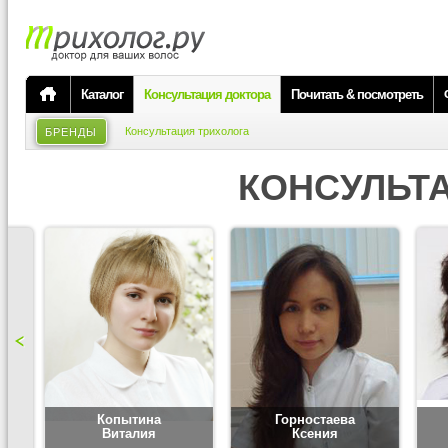
Каталог
Консультация доктора
Почитать & посмотреть
Консультация трихолога
БРЕНДЫ
КОНСУЛЬТ
Копытина
Горностаева
Виталия
Ксения