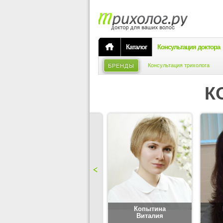
Каталог
Консультация доктора
Консультация трихолога
БРЕНДЫ
К
Карпова
Копытина
Юлия
Виталия