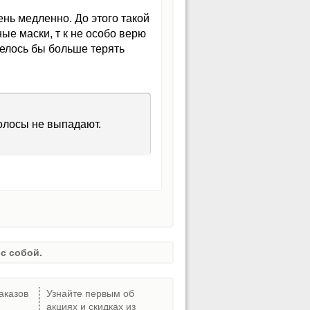
ень медленно. До этого такой
е маски, т к не особо верю
телось бы больше терять
олосы не выпадают.
с собой.
аказов
Узнайте первым об
акциях и скидках из