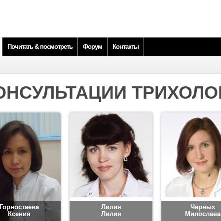
Почитать & посмотреть
Форум
Контакты
ОНСУЛЬТАЦИИ ТРИХОЛО
Горностаева
Лилия
Черных
Ксения
Лилия
Милослава