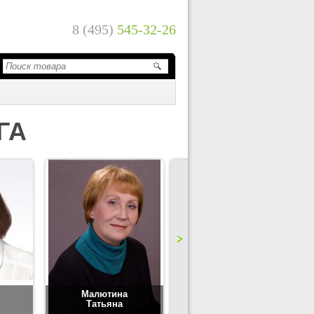
8 (495)
545-32-26
ГА
Малютина
Цимбаленко
Татьяна
Татьяна