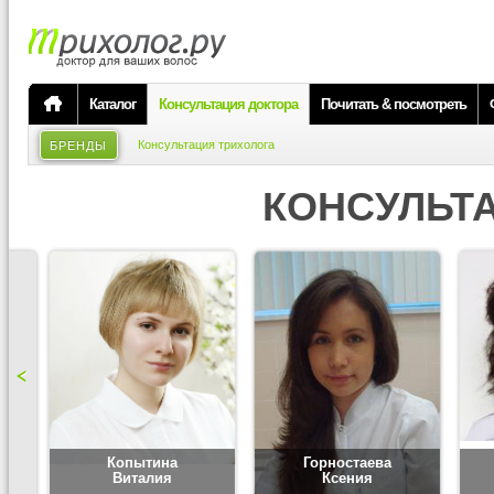
Каталог
Консультация доктора
Почитать & посмотреть
Консультация трихолога
БРЕНДЫ
КОНСУЛЬТ
Копытина
Горностаева
Виталия
Ксения