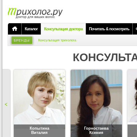
Каталог
Консультация доктора
Почитать & посмотреть
Консультация трихолога
БРЕНДЫ
КОНСУЛЬТ
Копытина
Горностаева
Виталия
Ксения