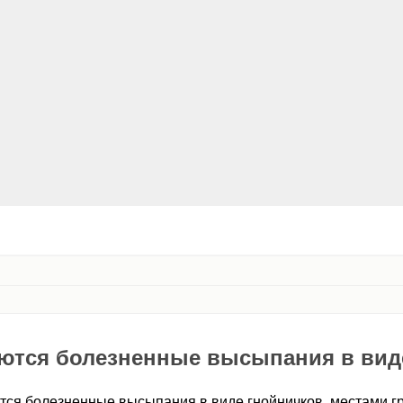
яются болезненные высыпания в вид
тся болезненные высыпания в виде гнойничков, местами г