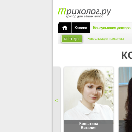
Каталог
Консультация доктора
Консультация трихолога
БРЕНДЫ
К
Карпова
Копытина
Юлия
Виталия