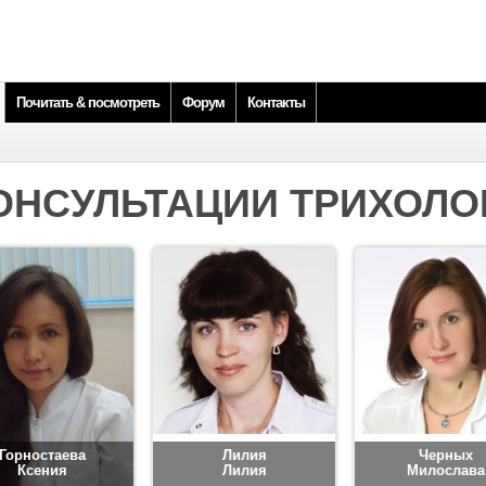
Почитать & посмотреть
Форум
Контакты
ОНСУЛЬТАЦИИ ТРИХОЛО
Горностаева
Лилия
Черных
Ксения
Лилия
Милослава