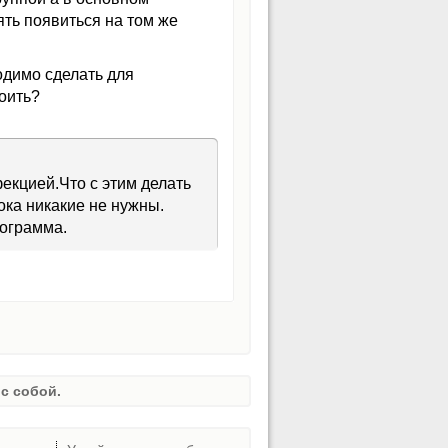
ять появиться на том же
одимо сделать для
оить?
екцией.Что с этим делать
ока никакие не нужны.
хограмма.
с собой.