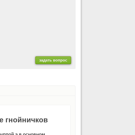
е гнойничков
руппой а в основном