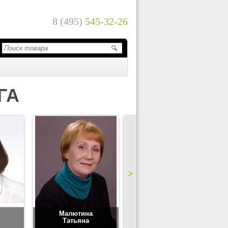
8 (495)
545-32-26
ГА
Малютина
Цимбаленко
Татьяна
Татьяна