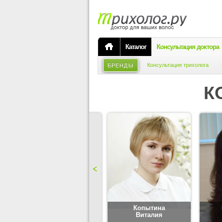
Каталог
Консультация доктора
Консультация трихолога
БРЕНДЫ
К
Карпова
Копытина
Юлия
Виталия