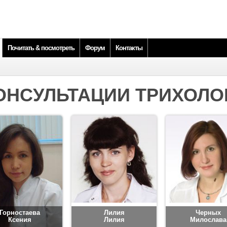
Почитать & посмотреть
Форум
Контакты
ОНСУЛЬТАЦИИ ТРИХОЛО
Горностаева
Лилия
Черных
Ксения
Лилия
Милослава