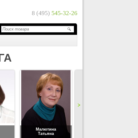
8 (495)
545-32-26
ГА
Малютина
Цимбаленко
Татьяна
Татьяна