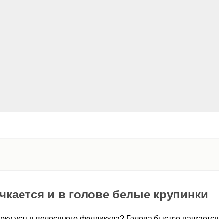
чкается и в голове белые крупинки
орку устья волосяного фолликула? Голова быстро пачкается 