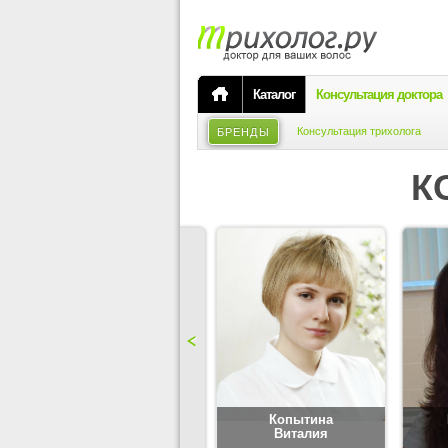
Каталог
Консультация доктора
Консультация трихолога
БРЕНДЫ
К
Карпова
Копытина
Юлия
Виталия