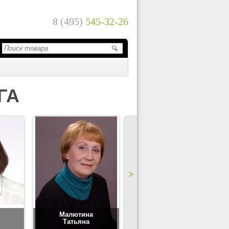
8 (495)
545-32-26
ГА
Малютина
Цимбаленко
Татьяна
Татьяна