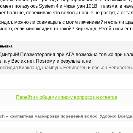
момент пользуюсь System 4 и Чжангуан 101B +плазма, в на
ет больше, переживаю что волосы новые не растут, а остал
идил, можно ли совмещать с моим лечением? и есть ли ща
 много, если миноксидил то какой? Киркланд, Регейн или ес
еньевна
Дмитрий! Плазмотерапия при АГА возможна только при нал
 а у Вас их нет. Поэтому, и результата нет.
оксидил Киркланд
,
шампунь
Ревивоген
и
лосьон Ревивоген
.
Перейти к общему списку вопросов и ответов
ch – компактная маскировка поредения волос. Удобно! Всегда 