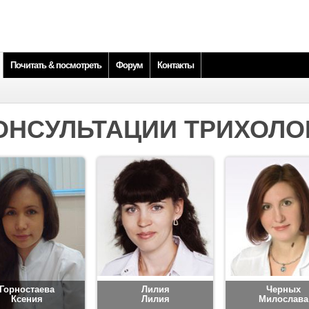
Почитать & посмотреть
Форум
Контакты
ОНСУЛЬТАЦИИ ТРИХОЛО
Горностаева
Лилия
Черных
Ксения
Лилия
Милослава