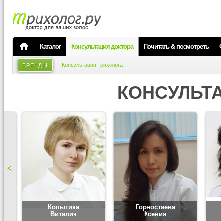
Каталог
Консультация доктора
Почитать & посмотреть
Консультация трихолога
БРЕНДЫ
КОНСУЛЬТ
Копытина
Горностаева
Виталия
Ксения