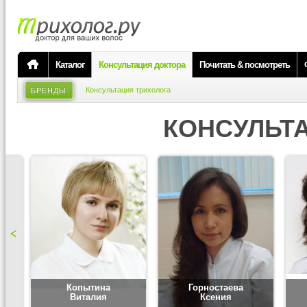
Каталог
Консультация доктора
Почитать & посмотреть
Консультация трихолога
БРЕНДЫ
КОНСУЛЬТ
Копытина
Горностаева
Виталия
Ксения