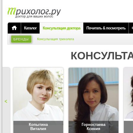
Каталог
Консультация доктора
Почитать & посмотреть
Консультация трихолога
БРЕНДЫ
КОНСУЛЬТ
Копытина
Горностаева
Виталия
Ксения