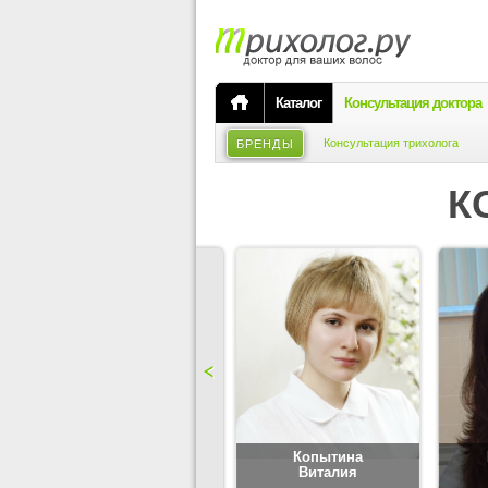
Каталог
Консультация доктора
Консультация трихолога
БРЕНДЫ
К
Карпова
Копытина
Юлия
Виталия