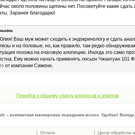
йчас около половины щетины нет. Посоветуйте какие сдать
аты. Заранее благодарю!
еньевна
Юлия! Ваш муж может сходить к эндокринологу и сдать ана
езы и на половые, но, как правило, там редко обнаружива
туация похожа на очаговую алопецию. Иногда это само прох
естна. Ему можно начать применять лосьон Чжангуан 101 
те
от компании Симоне.
Перейти к общему списку вопросов и ответов
ch – компактная маскировка поредения волос. Удобно! Всегда 
Оплата
Центр обработки з