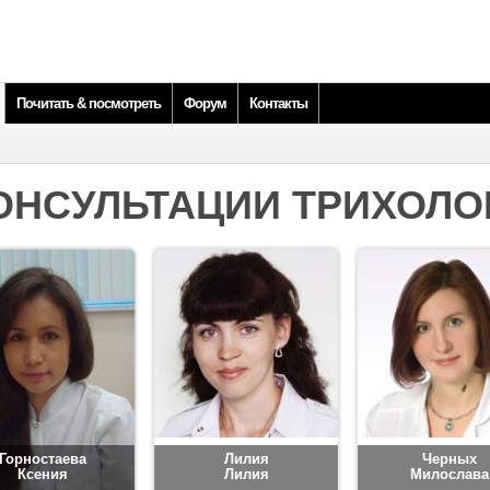
Почитать & посмотреть
Форум
Контакты
ОНСУЛЬТАЦИИ ТРИХОЛО
Горностаева
Лилия
Черных
Ксения
Лилия
Милослава