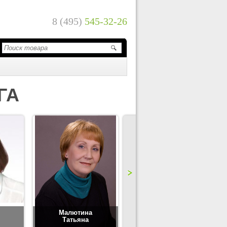
8 (495)
545-32-26
ГА
Малютина
Цимбаленко
Татьяна
Татьяна