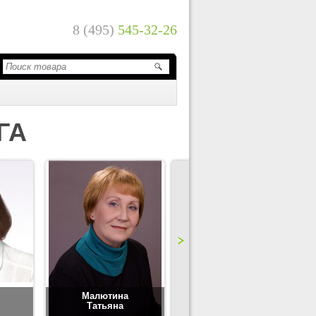
8 (495)
545-32-26
ГА
Малютина
Цимбаленко
Татьяна
Татьяна