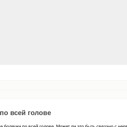
по всей голове
е болячки по всей голове. Может ли это быть связано с не