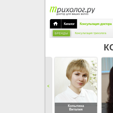
Каталог
Консультация доктора
Консультация трихолога
БРЕНДЫ
К
Карпова
Копытина
Юлия
Виталия