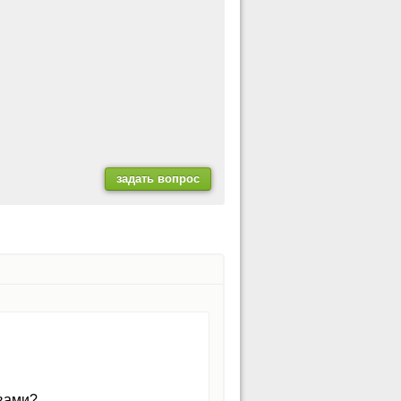
рвами?