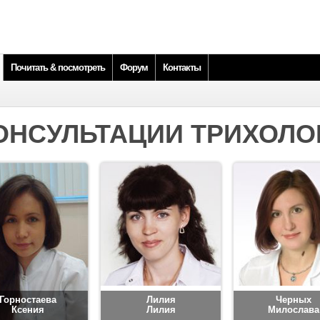
Почитать & посмотреть
Форум
Контакты
ОНСУЛЬТАЦИИ ТРИХОЛО
Горностаева
Лилия
Черных
Ксения
Лилия
Милослава