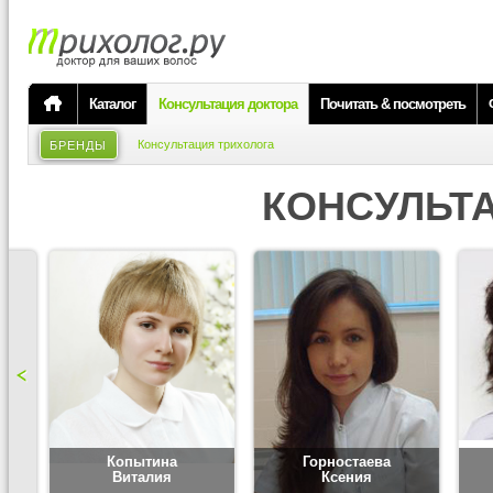
Каталог
Консультация доктора
Почитать & посмотреть
Консультация трихолога
БРЕНДЫ
КОНСУЛЬТ
Копытина
Горностаева
Виталия
Ксения