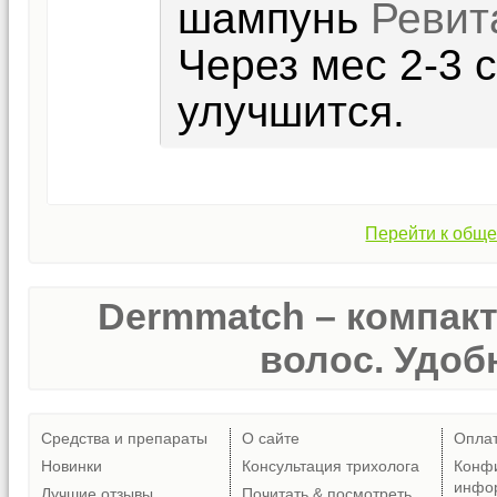
шампунь
Ревит
Через мес 2-3 
улучшится.
Перейти к обще
Dermmatch – компак
волос. Удобн
Средства и препараты
О сайте
Опла
Новинки
Консультация трихолога
Конф
инфо
Лучшие отзывы
Почитать & посмотреть