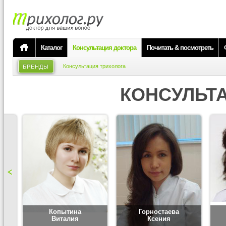
Каталог
Консультация доктора
Почитать & посмотреть
Консультация трихолога
БРЕНДЫ
КОНСУЛЬТ
Копытина
Горностаева
Виталия
Ксения