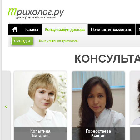
Каталог
Консультация доктора
Почитать & посмотреть
Консультация трихолога
БРЕНДЫ
КОНСУЛЬТ
Копытина
Горностаева
Виталия
Ксения