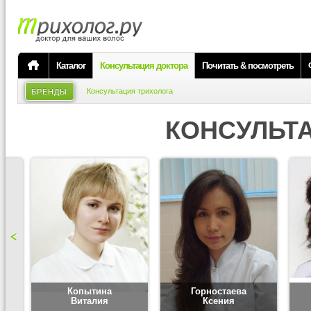
Каталог
Консультация доктора
Почитать & посмотреть
Консультация трихолога
БРЕНДЫ
КОНСУЛЬТ
Копытина
Горностаева
Виталия
Ксения