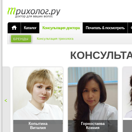
Каталог
Консультация доктора
Почитать & посмотреть
Консультация трихолога
БРЕНДЫ
КОНСУЛЬТ
Копытина
Горностаева
Виталия
Ксения