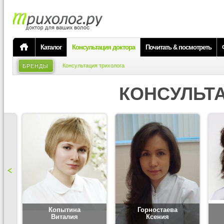
Каталог
Консультация доктора
Почитать & посмотреть
Консультация трихолога
БРЕНДЫ
КОНСУЛЬТ
Копытина
Горностаева
Виталия
Ксения