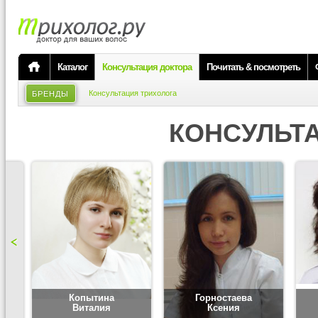
Каталог
Консультация доктора
Почитать & посмотреть
Консультация трихолога
БРЕНДЫ
КОНСУЛЬТ
Копытина
Горностаева
Виталия
Ксения