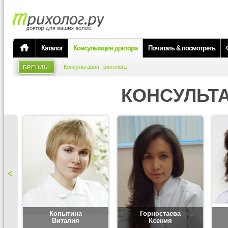
Каталог
Консультация доктора
Почитать & посмотреть
Консультация трихолога
БРЕНДЫ
КОНСУЛЬТ
Копытина
Горностаева
Виталия
Ксения