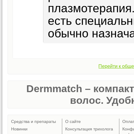
плазмотерапия.
есть специальн
обычно назнача
Перейти к обще
Dermmatch – компак
волос. Удобн
Средства и препараты
О сайте
Опла
Новинки
Консультация трихолога
Конф