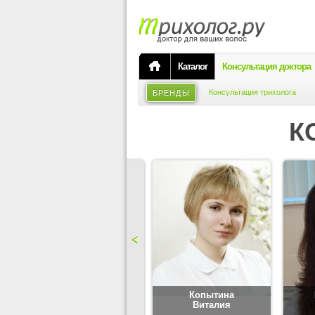
Каталог
Консультация доктора
Консультация трихолога
БРЕНДЫ
К
Карпова
Копытина
Юлия
Виталия