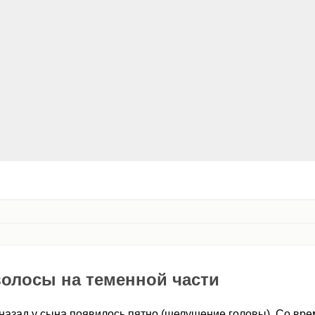
олосы на теменной части
назад у сына появилось пятно (шелушение головы). Со вре