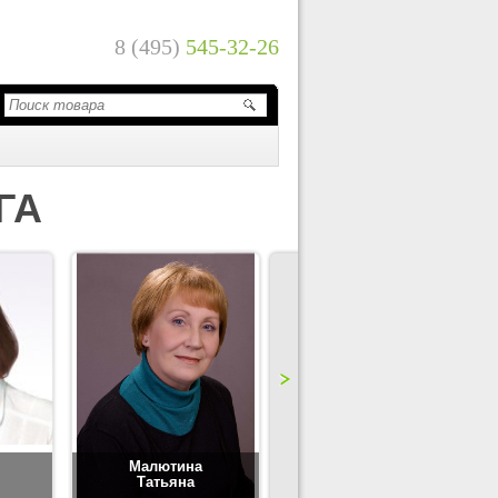
8 (495)
545-32-26
ГА
Малютина
Цимбаленко
Татьяна
Татьяна