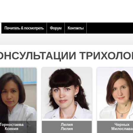
Почитать & посмотреть
Форум
Контакты
ОНСУЛЬТАЦИИ ТРИХОЛО
Горностаева
Лилия
Черных
Ксения
Лилия
Милослава