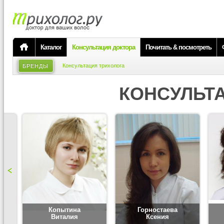
Каталог
Консультация доктора
Почитать & посмотреть
Консультация трихолога
БРЕНДЫ
КОНСУЛЬТ
Копытина
Горностаева
Виталия
Ксения