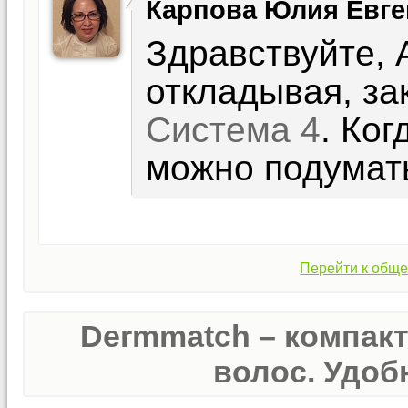
Карпова Юлия Евге
Здравствуйте, 
откладывая, з
Система 4
. Ког
можно подумать
Перейти к обще
Dermmatch – компак
волос. Удобн