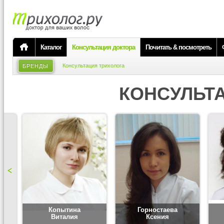
Каталог
Консультация доктора
Почитать & посмотреть
Консультация трихолога
БРЕНДЫ
КОНСУЛЬТ
Копытина
Горностаева
Виталия
Ксения