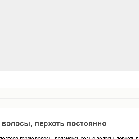
 волосы, перхоть постоянно
полтора теряю волосы, появились седые волосы, перхоть 