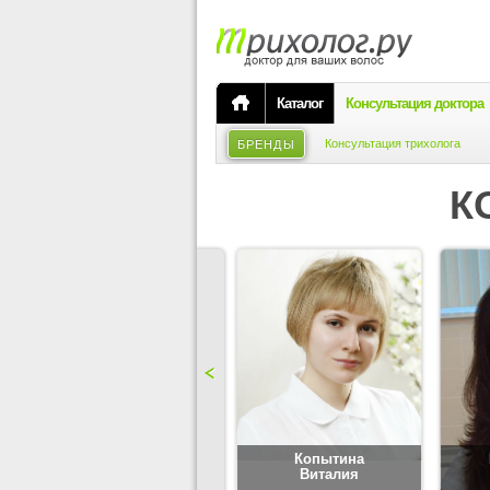
Каталог
Консультация доктора
Консультация трихолога
БРЕНДЫ
К
Карпова
Копытина
Юлия
Виталия