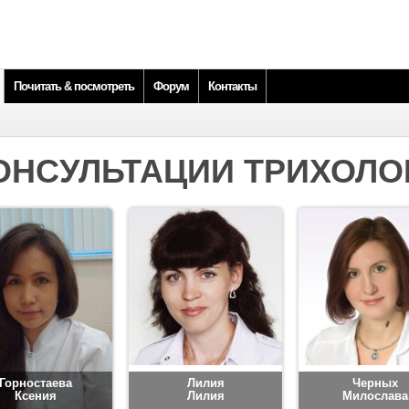
Почитать & посмотреть
Форум
Контакты
ОНСУЛЬТАЦИИ ТРИХОЛО
Горностаева
Лилия
Черных
Ксения
Лилия
Милослава