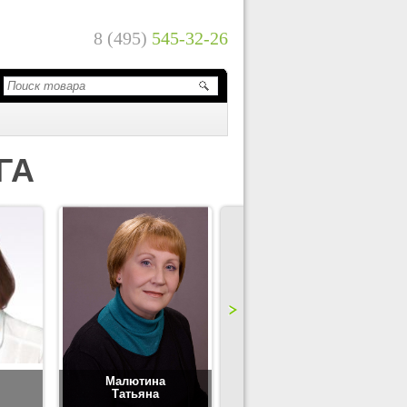
8 (495)
545-32-26
ГА
Малютина
Цимбаленко
Татьяна
Татьяна