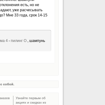
тклонения есть, но не
падают, уже расчесывать
до? Мне 33 года, срок 14-15
ма 4
-
пилинг О
, шампунь
с собой.
аказов
Узнайте первым об
акциях и скидках из