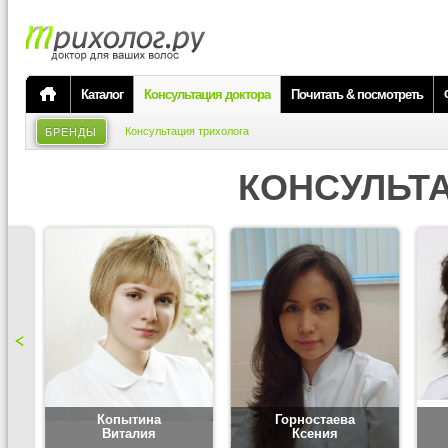
Каталог
Консультация доктора
Почитать & посмотреть
Консультация трихолога
БРЕНДЫ
КОНСУЛЬТ
Копытина
Горностаева
Виталия
Ксения