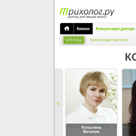
Каталог
Консультация доктора
Консультация трихолога
БРЕНДЫ
К
Карпова
Копытина
Юлия
Виталия