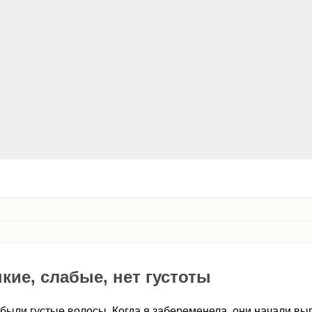
кие, слабые, нет густоты
 были густые волосы. Когда я забеременела, они начали вы