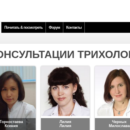
Почитать & посмотреть
Форум
Контакты
ОНСУЛЬТАЦИИ ТРИХОЛО
Горностаева
Лилия
Черных
Ксения
Лилия
Милослава