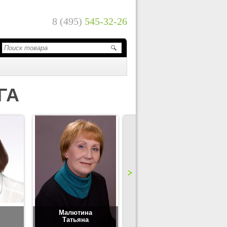
8 (495)
545-32-26
ГА
Малютина
Цимбаленко
Татьяна
Татьяна