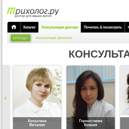
Каталог
Консультация доктора
Почитать & посмотреть
Консультация трихолога
БРЕНДЫ
КОНСУЛЬТ
Копытина
Горностаева
Виталия
Ксения