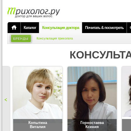
Каталог
Консультация доктора
Почитать & посмотреть
Консультация трихолога
БРЕНДЫ
КОНСУЛЬТ
Копытина
Горностаева
Виталия
Ксения