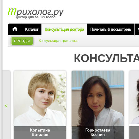
Каталог
Консультация доктора
Почитать & посмотреть
Консультация трихолога
БРЕНДЫ
КОНСУЛЬТ
Копытина
Горностаева
Виталия
Ксения