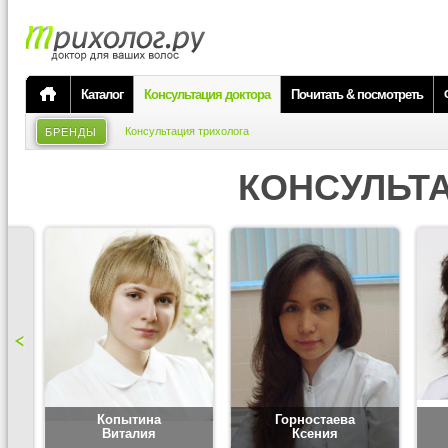
Каталог
Консультация доктора
Почитать & посмотреть
Консультация трихолога
БРЕНДЫ
КОНСУЛЬТ
Копытина
Горностаева
Виталия
Ксения