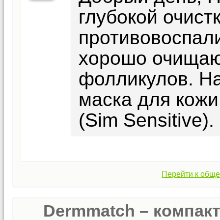
глубокой очист
противовоспал
хорошо очищаю
фолликулов. Н
маска для кож
(Sim Sensitive).
Перейти к обще
Dermmatch – компак