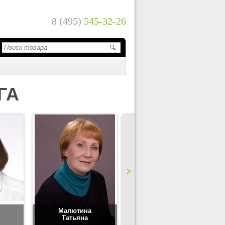
8 (495)
545-32-26
ГА
Малютина
Цимбаленко
Татьяна
Татьяна