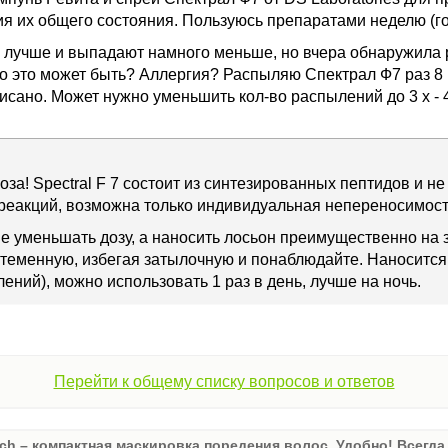
я их общего состояния. Пользуюсь препаратами неделю (го
 лучше и выпадают намного меньше, но вчера обнаружила 
то это может быть? Аллергия? Распыляю Спектрал Ф7 раз 8 
писано. Может нужно уменьшить кол-во распылений до 3 х - 4
оза! Spectral F 7 состоит из синтезированных пептидов и н
реакций, возможна только индивидуальная непереносимост
е уменьшать дозу, а наносить лосьон преимущественно на з
теменную, избегая затылочную и понаблюдайте. Наносится л
ений), можно использовать 1 раз в день, лучше на ночь.
Перейти к общему списку вопросов и ответов
ch – компактная маскировка поредения волос. Удобно! Всегда 