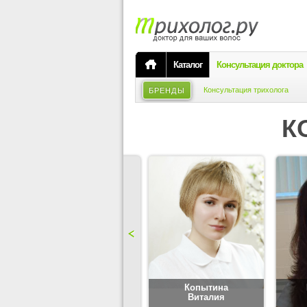
Каталог
Консультация доктора
Консультация трихолога
БРЕНДЫ
К
Карпова
Копытина
Юлия
Виталия