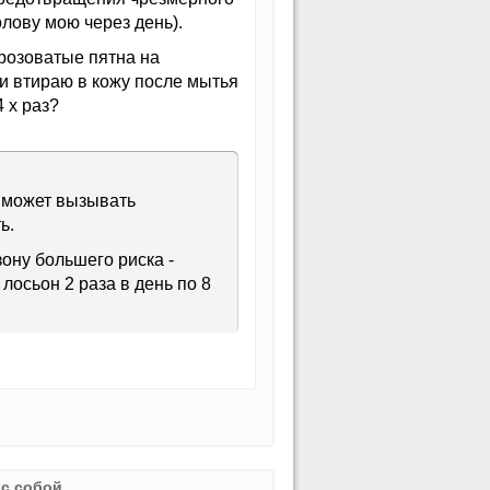
лову мою через день).
розоватые пятна на
и втираю в кожу после мытья
 х раз?
е может вызывать
ь.
ону большего риска -
осьон 2 раза в день по 8
с собой.