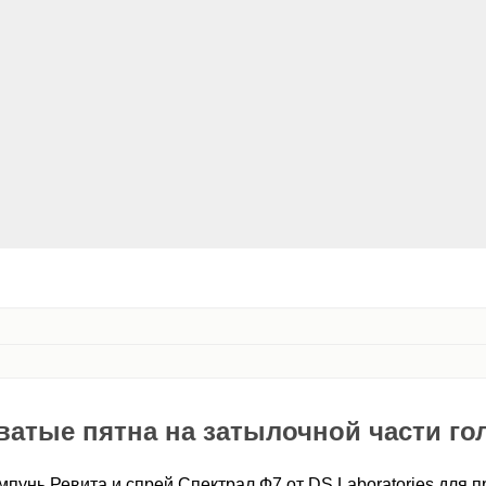
атые пятна на затылочной части г
пунь Ревита и спрей Спектрал Ф7 от DS Laboratories для