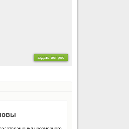
оловы
 предотвращения чрезмерного