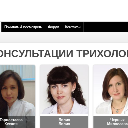
Почитать & посмотреть
Форум
Контакты
ОНСУЛЬТАЦИИ ТРИХОЛО
Горностаева
Лилия
Черных
Ксения
Лилия
Милослава