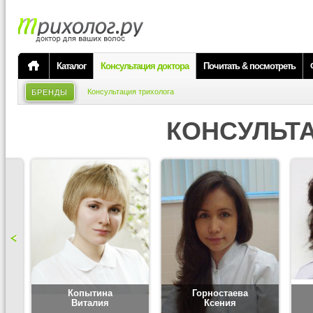
Каталог
Консультация доктора
Почитать & посмотреть
Консультация трихолога
БРЕНДЫ
КОНСУЛЬТ
Копытина
Горностаева
Виталия
Ксения