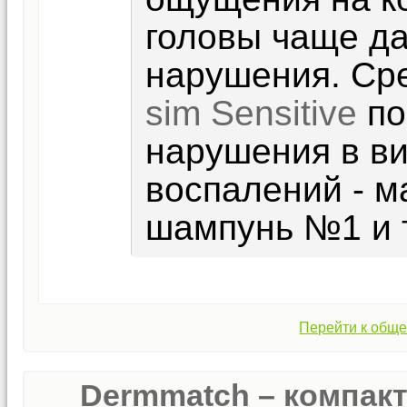
головы чаще д
нарушения. Ср
sim Sensitive
по
нарушения в ви
воспалений - ма
шампунь №1 и т
Перейти к обще
Dermmatch – компак