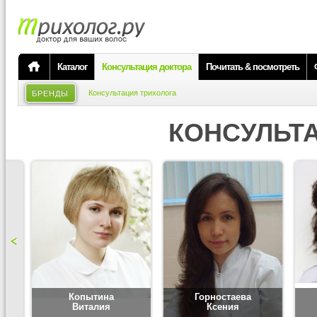
Каталог
Консультация доктора
Почитать & посмотреть
Консультация трихолога
БРЕНДЫ
КОНСУЛЬТ
Копытина
Горностаева
Виталия
Ксения