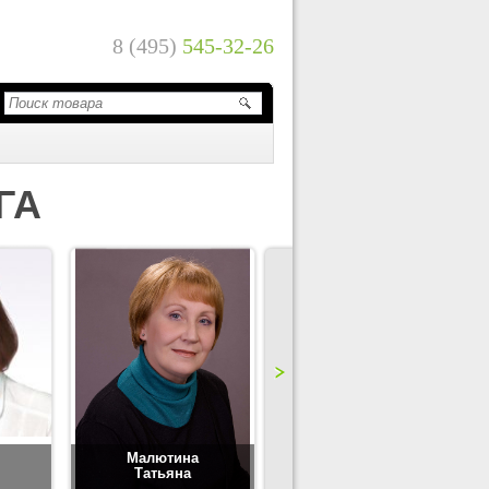
8 (495)
545-32-26
ГА
Малютина
Цимбаленко
Татьяна
Татьяна