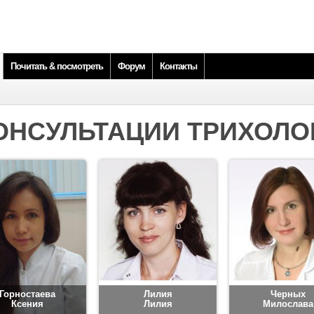
Почитать & посмотреть
Форум
Контакты
ОНСУЛЬТАЦИИ ТРИХОЛО
Горностаева
Лилия
Черных
Ксения
Лилия
Милослава