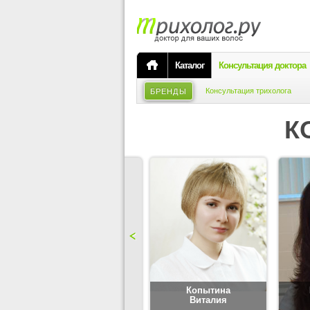
Каталог
Консультация доктора
Консультация трихолога
БРЕНДЫ
К
Карпова
Копытина
Юлия
Виталия