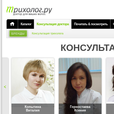
Каталог
Консультация доктора
Почитать & посмотреть
Консультация трихолога
БРЕНДЫ
КОНСУЛЬТ
Копытина
Горностаева
Виталия
Ксения