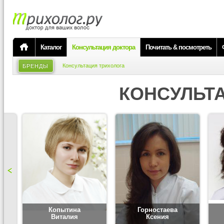
Каталог
Консультация доктора
Почитать & посмотреть
Консультация трихолога
БРЕНДЫ
КОНСУЛЬТ
Копытина
Горностаева
Виталия
Ксения